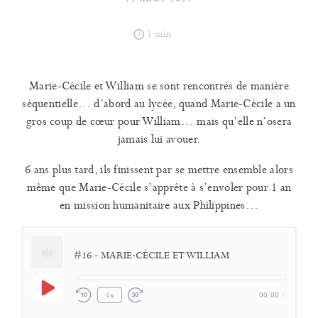
1 min
Marie-Cécile et William se sont rencontrés de manière
séquentielle… d’abord au lycée, quand Marie-Cécile a un
gros coup de cœur pour William… mais qu’elle n’osera
jamais lui avouer.
6 ans plus tard, ils finissent par se mettre ensemble alors
même que Marie-Cécile s’apprête à s’envoler pour 1 an
en mission humanitaire aux Philippines…
#16 - MARIE-CÉCILE ET WILLIAM
Play
00:00
/
1x
Rewind
Fast
Episode
10
Forward