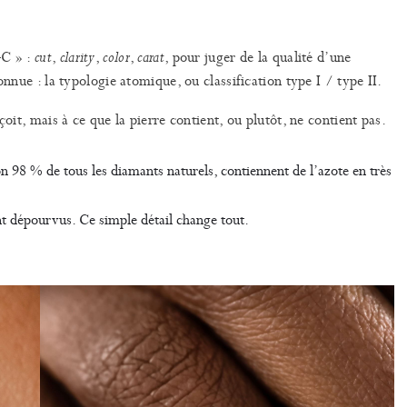
4C » :
,
,
,
, pour juger de la qualité d’une
cut
clarity
color
carat
onnue : la typologie atomique, ou classification type I / type II.
çoit, mais à ce que la pierre contient, ou plutôt, ne contient pas.
n 98 % de tous les diamants naturels, contiennent de l’azote en très
nt dépourvus. Ce simple détail change tout.