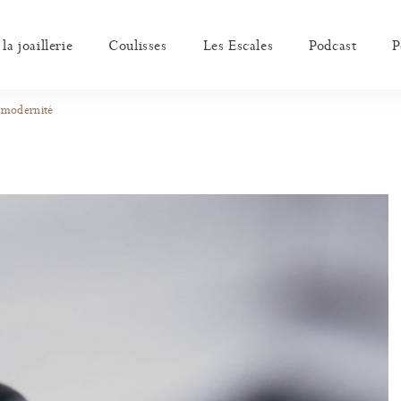
a joaillerie
Coulisses
Les Escales
Podcast
P
a modernité