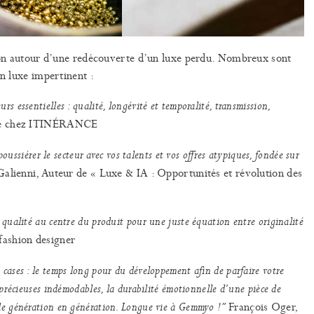
ation autour d’une redécouverte d’un luxe perdu. Nombreux sont
tion trublion d’un luxe impertinent :
rs essentielles : qualité, longévité et temporalité, transmission,
ice chez ITINÉRANCE
ssiérer le secteur avec vos talents et vos offres atypiques, fondée sur
alienni, Auteur de « Luxe & IA : Opportunités et révolution des
de qualité au centre du produit pour une juste équation entre originalité
ashion designer
s cases : le temps long pour du développement afin de parfaire votre
es précieuses indémodables, la durabilité émotionnelle d’une pièce de
François Oger,
e de génération en génération. Longue vie à Gemmyo !”