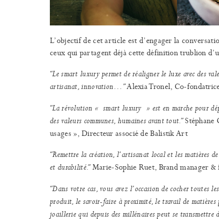
L’objectif de cet article est d’engager la convers
ceux qui partagent déjà cette défini
“Le smart luxury permet de réaligner le luxe avec des valeu
Alexia Tronel, Co-fondatr
artisanat, innovation…”
“La révolution « smart luxury » est en marche pour dépou
Stéphane G
des valeurs communes, humaines avant tout.”
usages », Directeur associé de Balistik Art
“Remettre la création, l’artisanat local et les matières 
Marie-Sophie Ruet, Brand manager & f
et durabilité.”
“Dans votre cas, vous avez l’occasion de cocher toutes le
produit, le savoir-faire à proximité, le travail de matièr
joaillerie qui depuis des millénaires peut se transmettr