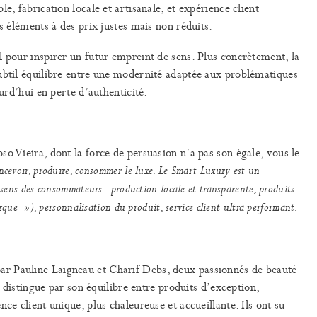
e, fabrication locale et artisanale, et expérience client
es éléments à des prix justes mais non réduits.
l pour inspirer un futur empreint de sens. Plus concrètement, la
subtil équilibre entre une modernité adaptée aux problématiques
ourd’hui en perte d’authenticité.
o Vieira, dont la force de persuasion n’a pas son égale, vous le
ncevoir, produire, consommer le luxe. Le Smart Luxury est un
ens des consommateurs : production locale et transparente, produits
rque »), personnalisation du produit, service client ultra performant.
r Pauline Laigneau et Charif Debs, deux passionnés de beauté
se distingue par son équilibre entre produits d’exception,
ce client unique, plus chaleureuse et accueillante. Ils ont su