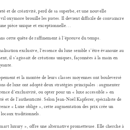
eté et de créativité, perd de sa superbe, et une nouvelle
l oxymore brouille les pistes. Il devient difficile de convaincre
d’une pièce unique et exceptionnelle…
dans cette quête de raffinement à l’épreuve du temps.
alisation exclusive, l’essence du luxe semble s’être évanouie au
nt, il s’agissait de créations uniques, façonnées à la main en
igeante.
pement et la montée de leurs classes moyennes ont bouleversé
ons de luxe ont adopté deux stratégies principales : augmenter
nce d’exclusivité, ou opter pour un « luxe accessible » en
té et de l’authenticité. Selon Jean-Noël Kapferer, spécialiste de
rence « Luxe oblige », cette augmentation des prix crée un
s locaux traditionnels.
mart luxury », offre une alternative prometteuse. Elle cherche à