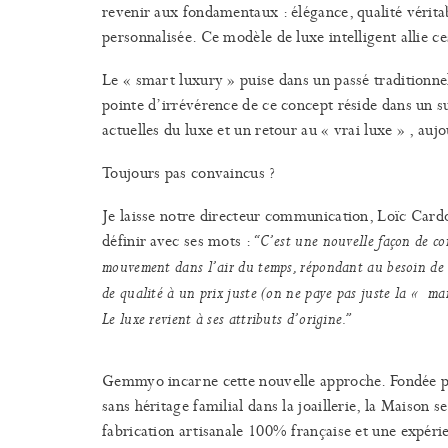
revenir aux fondamentaux : élégance, qualité véritabl
personnalisée. Ce modèle de luxe intelligent allie c
Le « smart luxury » puise dans un passé traditionne
pointe d’irrévérence de ce concept réside dans un 
actuelles du luxe et un retour au « vrai luxe » , auj
Toujours pas convaincus ?
Je laisse notre directeur communication, Loïc Cardos
définir avec ses mots :
“C’est une nouvelle façon de co
mouvement dans l’air du temps, répondant au besoin de s
de qualité à un prix juste (on ne paye pas juste la « ma
Le luxe revient à ses attributs d’origine.”
Gemmyo incarne cette nouvelle approche. Fondée pa
sans héritage familial dans la joaillerie, la Maison 
fabrication artisanale 100% française et une expérien