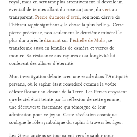
royal, mais en scrutant plus attentivement, il dévoile un
éventail de teintes allant du rose au jaune, du
ver
t
au
transparent.
Pierre du mois d’avril
, son nom dérive de
l’hébreu
signifiant « la chose la plus belle ». Cette
sappîr
pierre précieuse, non seulement le deuxième minéral le
plus dur après le
diamant
sur l’
échelle de Mohs
, se
transforme aussi en lentilles de caméra et verres de
montre. Sa résistance aux rayures et sa longévité lui
confèrent des allures d’éternité.
Mon investigation débute avec une escale dans l’Antiquité
persane, où le saphir était considéré comme la voûte
céleste flottant au-dessus de la Terre. Les Perses croyaient
que le ciel était teinté par la réflexion de cette gemme,
une découverte fascinante qui témoigne de leur
admiration pour ce joyau. Cette révélation cosmique
souligne le rôle symbolique du saphir à travers les âges.
Les Grecs anciens se tournaient vers le saphir pour