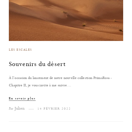
LES ESCALES
Souvenirs du désert
À l’occasion du lancement de notre nouvelle collection PrimaRosa -
Chapitre II, je vous invite à me suivre…
En savoir plus
Julien
Par
14 FÉVRIER 2022